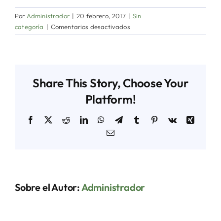
Por
Administrador
|
20 febrero, 2017
|
Sin
en
categoría
|
Comentarios desactivados
AMUPA
participó
en
el
Share This Story, Choose Your
Consejo
de
Platform!
la
Concertación
Facebook
X
Reddit
LinkedIn
WhatsApp
Telegram
Tumblr
Pinterest
Vk
Xing
Nacional
Correo
para
electrónico
el
Desarrollo
Sobre el Autor:
Administrador