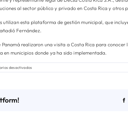
ciones al sector público y privado en Costa Rica y otros 
 utilizan esta plataforma de gestión municipal, que incluy
 añadió Fernández.
de Panamá realizaron una visita a Costa Rica para conocer 
a en municipios donde ya ha sido implementada.
en
rios desactivados
AMUPA
y
empresa
Costarricense
atform!
firman
convenio
de
cooperación
y