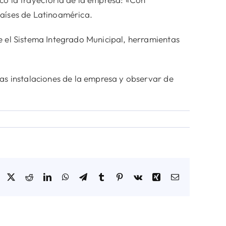
países de Latinoamérica.
e el Sistema Integrado Municipal, herramientas
las instalaciones de la empresa y observar de
Facebook
X
Reddit
LinkedIn
WhatsApp
Telegram
Tumblr
Pinterest
Vk
Xing
Correo
electrónico