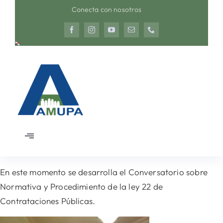
Saltar
Conecta con nosotros
al
contenido
Toggle
Navigation
Inicio
En este momento se desarrolla el Conversatorio sobre
Normativa y Procedimiento de la ley 22 de
Nosotros
Contrataciones Públicas.