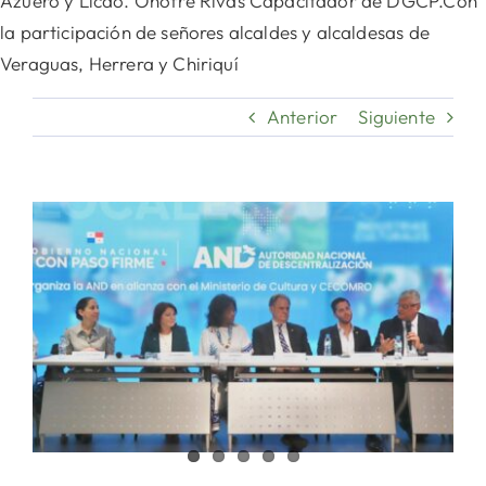
Azuero y Licdo. Onofre Rivas Capacitador de DGCP.Con
la participación de señores alcaldes y alcaldesas de
Veraguas, Herrera y Chiriquí
Anterior
Siguiente
Ver
imagen
más
grande