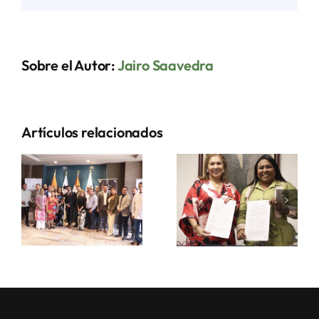
Desarrollo
Productivo
del
País
Sobre el Autor:
Jairo Saavedra
Artículos relacionados