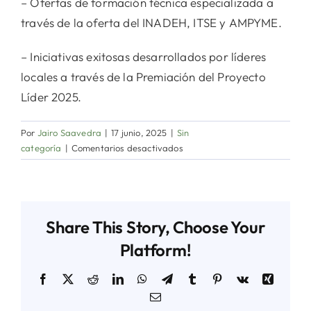
– Ofertas de formación técnica especializada a
través de la oferta del INADEH, ITSE y AMPYME.
– Iniciativas exitosas desarrollados por líderes
locales a través de la Premiación del Proyecto
Líder 2025.
Por
Jairo Saavedra
|
17 junio, 2025
|
Sin
en
categoría
|
Comentarios desactivados
Autoridad
Nacional
de
Descentralización
Share This Story, Choose Your
anuncia
foro:
Platform!
Gobiernos
Locales
Facebook
X
Reddit
LinkedIn
WhatsApp
Telegram
Tumblr
Pinterest
Vk
Xing
Impulsando
Correo
el
electrónico