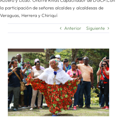
Azuero y Licdo. Onofre Rivas Capacitador de DGCP.Con
la participación de señores alcaldes y alcaldesas de
Veraguas, Herrera y Chiriquí
Anterior
Siguiente
Ver
imagen
más
grande