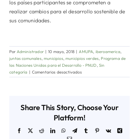
los países participantes se comprometen a
realizar cambios para el desarrollo sostenible de
sus comunidades.
Por
Administrador
|
10 mayo, 2018
|
AMUPA
,
iberoamerica
,
juntas comunales
,
municipios
,
municipios verdes
,
Programa de
las Naciones Unidas para el Desarrollo - PNUD
,
Sin
en
categoría
|
Comentarios desactivados
Video
resumen
del
IV
Share This Story, Choose Your
Congreso
Iberoamericano
Platform!
de
Municipios
Facebook
X
Reddit
LinkedIn
WhatsApp
Telegram
Tumblr
Pinterest
Vk
Xing
Verdes
Correo