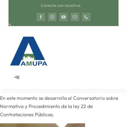
Saltar
Conecta con nosotros
al
contenido
Toggle
Navigation
Inicio
En este momento se desarrolla el Conversatorio sobre
Normativa y Procedimiento de la ley 22 de
Nosotros
Contrataciones Públicas.