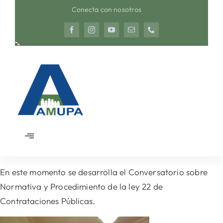
Saltar
Conecta con nosotros
al
contenido
Toggle
Navigation
Inicio
En este momento se desarrolla el Conversatorio sobre
Normativa y Procedimiento de la ley 22 de
Nosotros
Contrataciones Públicas.