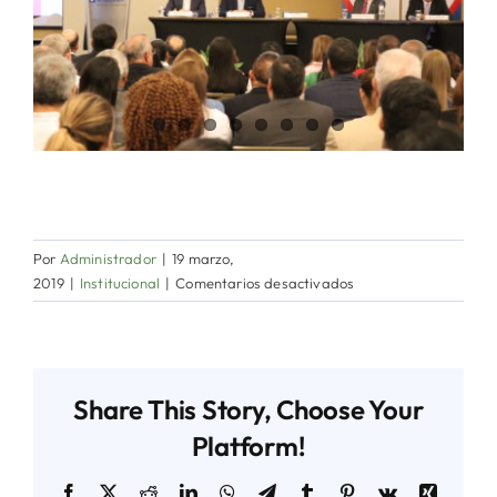
Por
Administrador
|
19 marzo,
en
2019
|
Institucional
|
Comentarios desactivados
Presentación
de
Candidatos
en
Share This Story, Choose Your
Consejo
de
Platform!
Concertación
Nacional
Facebook
X
Reddit
LinkedIn
WhatsApp
Telegram
Tumblr
Pinterest
Vk
Xing