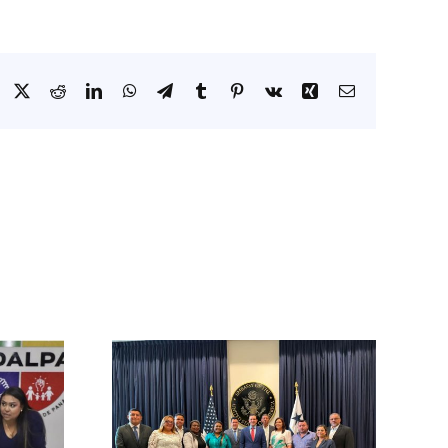
Facebook
X
Reddit
LinkedIn
WhatsApp
Telegram
Tumblr
Pinterest
Vk
Xing
Correo
electrónico