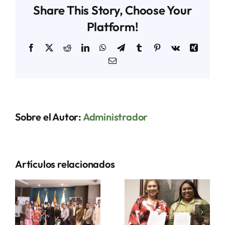
Share This Story, Choose Your
Platform!
Facebook
X
Reddit
LinkedIn
WhatsApp
Telegram
Tumblr
Pinterest
Vk
Xing
Correo
electrónico
Sobre el Autor:
Administrador
Artículos relacionados