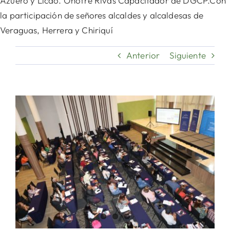
Azuero y Licdo. Onofre Rivas Capacitador de DGCP.Con
la participación de señores alcaldes y alcaldesas de
Veraguas, Herrera y Chiriquí
Anterior
Siguiente
Ver
imagen
más
grande