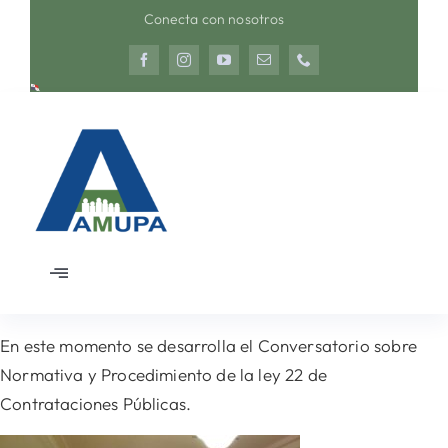
Saltar
Conecta con nosotros
al
contenido
Toggle
Navigation
Inicio
En este momento se desarrolla el Conversatorio sobre
Normativa y Procedimiento de la ley 22 de
Nosotros
Contrataciones Públicas.