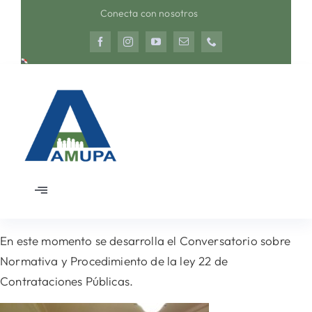
Saltar
Conecta con nosotros
al
contenido
Toggle
Navigation
Inicio
En este momento se desarrolla el Conversatorio sobre
Normativa y Procedimiento de la ley 22 de
Nosotros
Contrataciones Públicas.