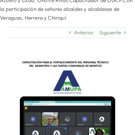
Azuero y Licdo. Onofre Rivas Capacitador de DGCP.Con
la participación de señores alcaldes y alcaldesas de
Veraguas, Herrera y Chiriquí
Anterior
Siguiente
Ver
imagen
más
grande