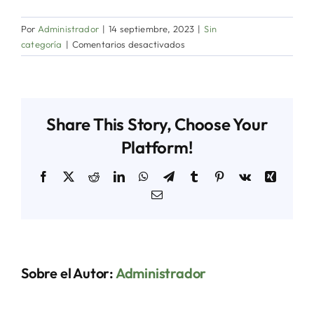
Por
Administrador
|
14 septiembre, 2023
|
Sin
en
categoría
|
Comentarios desactivados
Capacitación
virtual
sobre
el
Share This Story, Choose Your
Sistema
de
Platform!
Aviso
de
Facebook
X
Reddit
LinkedIn
WhatsApp
Telegram
Tumblr
Pinterest
Vk
Xing
Compras
Correo
(SAC)
electrónico
Sobre el Autor:
Administrador