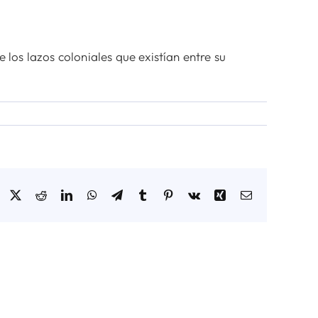
los lazos coloniales que existían entre su
Facebook
X
Reddit
LinkedIn
WhatsApp
Telegram
Tumblr
Pinterest
Vk
Xing
Correo
electrónico