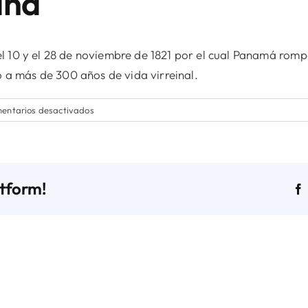
aña
 10 y el 28 de noviembre de 1821 por el cual Panamá rompe 
o a más de 300 años de vida virreinal.
en
entarios desactivados
!Felicidades
Panamá.
201
años
atform!
de
la
Independencia
de
Panamá
de
Esapaña