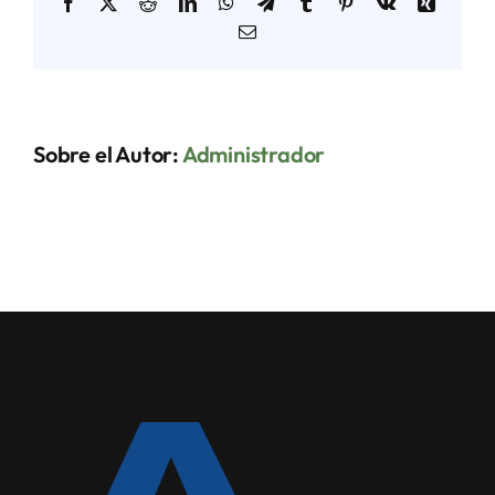
Facebook
X
Reddit
LinkedIn
WhatsApp
Telegram
Tumblr
Pinterest
Vk
Xing
Correo
electrónico
Sobre el Autor:
Administrador