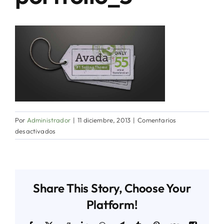
Directorio de Autoridades
Biblioteca
Últimas Noticias
Aplicaciones
Por
Administrador
|
11 diciembre, 2013
|
Comentarios
en
desactivados
portfolio_5
Share This Story, Choose Your
Platform!