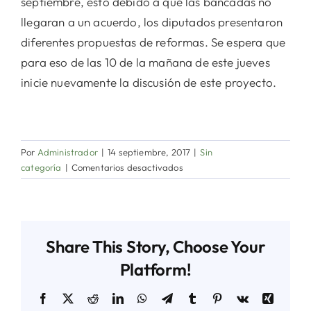
septiembre, esto debido a que las bancadas no
llegaran a un acuerdo, los diputados presentaron
diferentes propuestas de reformas. Se espera que
para eso de las 10 de la mañana de este jueves
inicie nuevamente la discusión de este proyecto.
Por
Administrador
|
14 septiembre, 2017
|
Sin
en
categoría
|
Comentarios desactivados
Segundo
Debate
del
Proyecto
Share This Story, Choose Your
No.
509,
Platform!
«Que
modifica
Facebook
X
Reddit
LinkedIn
WhatsApp
Telegram
Tumblr
Pinterest
Vk
Xing
artículos