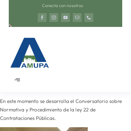
Saltar
Conecta con nosotros
al
contenido
Toggle
Navigation
Inicio
En este momento se desarrolla el Conversatorio sobre
Normativa y Procedimiento de la ley 22 de
Nosotros
Contrataciones Públicas.