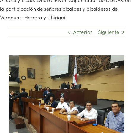
Azuero y Licdo. Onofre Rivas Capacitador de DGCP.Con
la participación de señores alcaldes y alcaldesas de
Veraguas, Herrera y Chiriquí
Anterior
Siguiente
Ver
imagen
más
grande