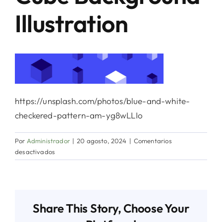
Directorio de Autoridades
Illustration
Biblioteca
Últimas Noticias
https://unsplash.com/photos/blue-and-white-
Aplicaciones
checkered-pattern-am-yg8wLLIo
Por
Administrador
|
20 agosto, 2024
|
Comentarios
en
desactivados
Cube
Background
Illustration
Share This Story, Choose Your