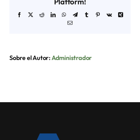
Platform!
Facebook
X
Reddit
LinkedIn
WhatsApp
Telegram
Tumblr
Pinterest
Vk
Xing
Correo
electrónico
Sobre el Autor:
Administrador