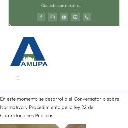
Saltar
Conecta con nosotros
al
contenido
Toggle
Navigation
Inicio
En este momento se desarrolla el Conversatorio sobre
Normativa y Procedimiento de la ley 22 de
Nosotros
Contrataciones Públicas.