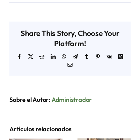
Transparencia
Febrero
2021
Share This Story, Choose Your
Platform!
Facebook
X
Reddit
LinkedIn
WhatsApp
Telegram
Tumblr
Pinterest
Vk
Xing
Correo
electrónico
Sobre el Autor:
Administrador
Artículos relacionados