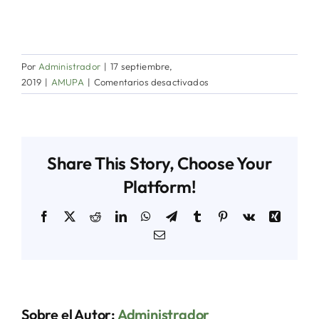
Por
Administrador
|
17 septiembre,
en
2019
|
AMUPA
|
Comentarios desactivados
Amupa
en
Concejo
Municipal
Share This Story, Choose Your
Pocrí
Platform!
Facebook
X
Reddit
LinkedIn
WhatsApp
Telegram
Tumblr
Pinterest
Vk
Xing
Correo
electrónico
Sobre el Autor:
Administrador