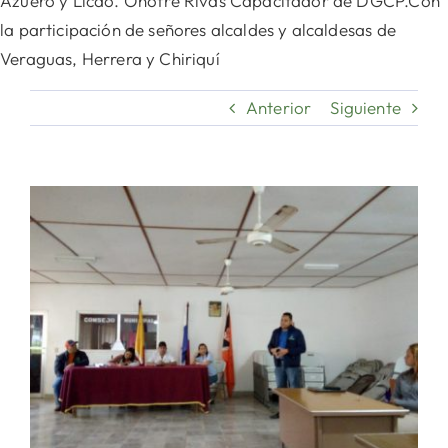
Azuero y Licdo. Onofre Rivas Capacitador de DGCP.Con
la participación de señores alcaldes y alcaldesas de
Veraguas, Herrera y Chiriquí
Anterior
Siguiente
Ver
imagen
más
grande