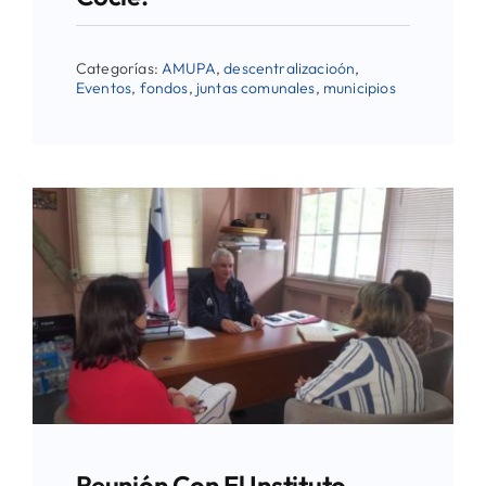
Categorías:
AMUPA
,
descentralizacioón
,
Eventos
,
fondos
,
juntas comunales
,
municipios
Reunión Con El Instituto