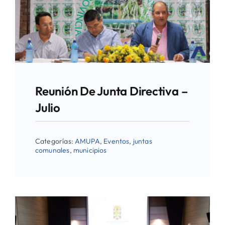
Directorio de Autoridades
Biblioteca
Últimas Noticias
Reunión De Junta Directiva –
Aplicaciones
Julio
Categorías:
AMUPA
,
Eventos
,
juntas
comunales
,
municipios