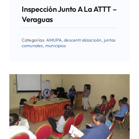
Inspección Junto A La ATTT –
Veraguas
Categorías:
AMUPA
,
descentralizacioón
,
juntas
comunales
,
municipios