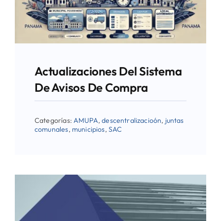
Directorio de Autoridades
Biblioteca
Actualizaciones Del Sistema
Últimas Noticias
De Avisos De Compra
Aplicaciones
Categorías:
AMUPA
,
descentralizacioón
,
juntas
comunales
,
municipios
,
SAC