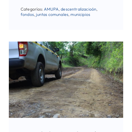
Categorías:
AMUPA
,
descentralizacioón
,
fondos
,
juntas comunales
,
municipios