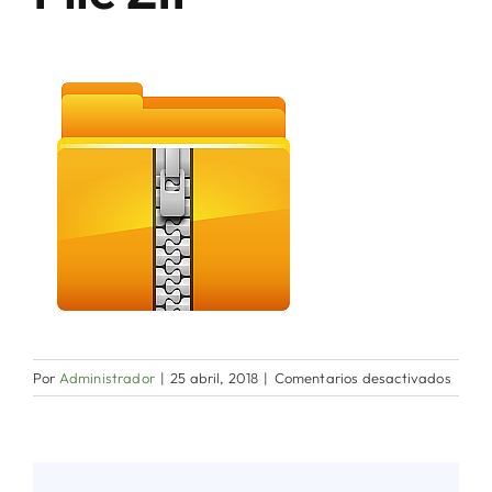
Directorio de Autoridades
Biblioteca
Últimas Noticias
Aplicaciones
en
Por
Administrador
|
25 abril, 2018
|
Comentarios desactivados
File
ZIP