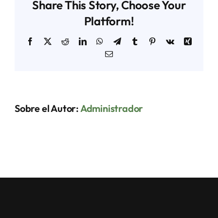
Share This Story, Choose Your
Platform!
Facebook
X
Reddit
LinkedIn
WhatsApp
Telegram
Tumblr
Pinterest
Vk
Xing
Correo
electrónico
Sobre el Autor:
Administrador