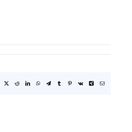
Facebook
X
Reddit
LinkedIn
WhatsApp
Telegram
Tumblr
Pinterest
Vk
Xing
Correo
electrónico