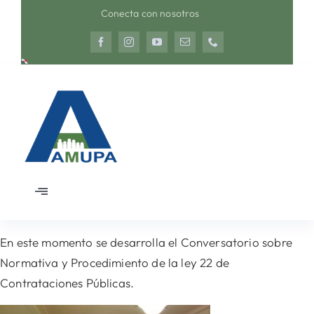
Saltar
Conecta con nosotros
al
contenido
Toggle
Navigation
Inicio
En este momento se desarrolla el Conversatorio sobre
Normativa y Procedimiento de la ley 22 de
Nosotros
Contrataciones Públicas.