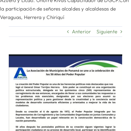
Azuero y Licdo. Onofre Rivas Capacitador de DGCP.Con
la participación de señores alcaldes y alcaldesas de
Veraguas, Herrera y Chiriquí
Anterior
Siguiente
Ver
imagen
más
grande