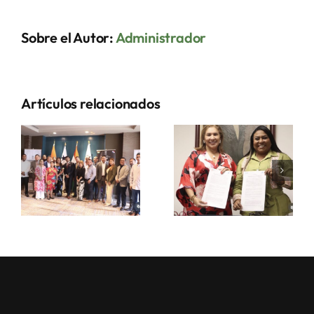
los
50
Sobre el Autor:
Administrador
Años
del
Poder
Popular
Artículos relacionados