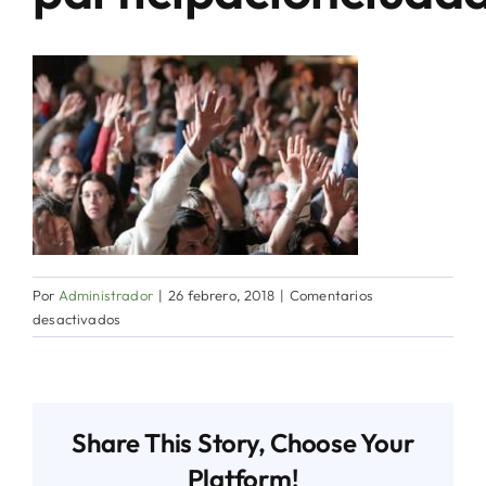
Directorio de Autoridades
Biblioteca
Últimas Noticias
Aplicaciones
Por
Administrador
|
26 febrero, 2018
|
Comentarios
en
desactivados
participacionciudadana2
Share This Story, Choose Your
Platform!