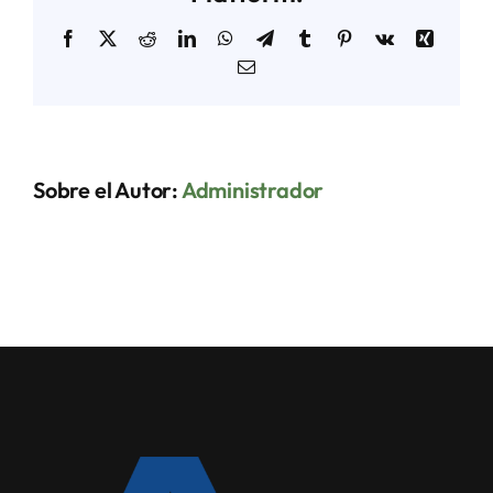
Facebook
X
Reddit
LinkedIn
WhatsApp
Telegram
Tumblr
Pinterest
Vk
Xing
Correo
electrónico
Sobre el Autor:
Administrador