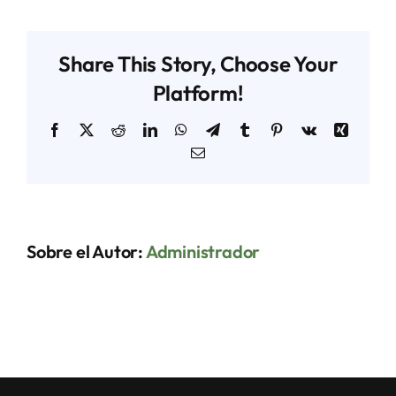
FINAL
Share This Story, Choose Your
Platform!
Facebook
X
Reddit
LinkedIn
WhatsApp
Telegram
Tumblr
Pinterest
Vk
Xing
Correo
electrónico
Sobre el Autor:
Administrador