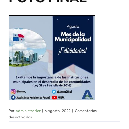
Directorio de Autoridades
Biblioteca
Últimas Noticias
Aplicaciones
Por
Administrador
|
6 agosto, 2022
|
Comentarios
en
desactivados
FOTO